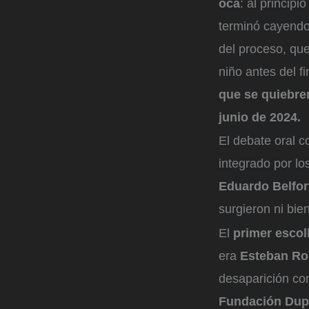
oca
: al principi
terminó cayendo
del proceso, que
niño antes del f
que se quiebre
junio de 2024.
El debate oral c
integrado por lo
Eduardo Belfor
surgieron ni bie
El
primer escol
era
Esteban Ro
desaparición co
Fundación Dup