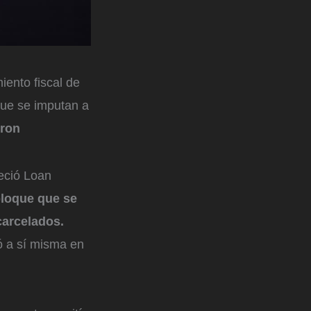
iento fiscal de
que se imputan a
eron
eció Loan
bloque que se
carcelados.
ó a sí misma en