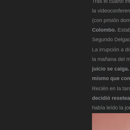
Tras el cuarto i
la videoconferen
(con prisión do
Colombo.
Estab
Segundo Delgad
La irrupción a d
la mañana del m
juicio se caiga.
mismo que con
Recién en la tar
decidió resetea
había leído la jo