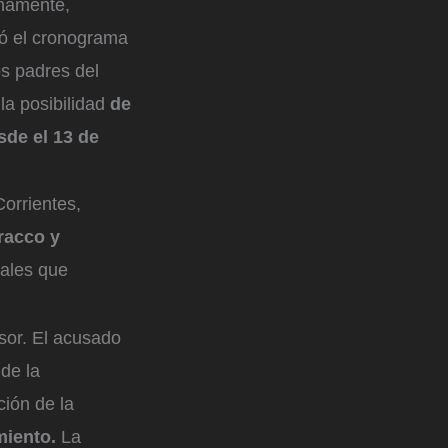
inamente,
ró el cronograma
os padres del
la posibilidad
de
sde el 13 de
Corrientes,
racco y
males que
or. El acusado
 de la
ión de la
miento.
La