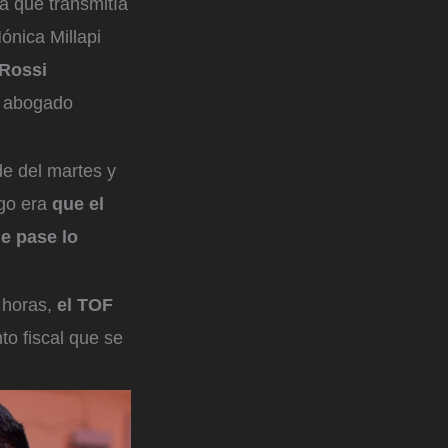
la que transmitía
ónica Millapi
 Rossi
l abogado
de del martes y
sgo era
que el
e pase lo
 horas,
el TOF
to fiscal que se