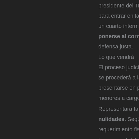
presidente del T
para entrar en l
un cuarto inter
ponerse al corr
defensa justa.
Lo que vendrá
El proceso judic
se procederá a l
presentarse en p
menores a cargo
Representará t
nulidades.
Según
requerimiento fi