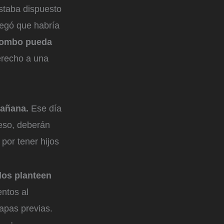
taba dispuesto
gregó que habría
olombo pueda
derecho a una
mañana.
Ese día
 eso, deberán
por tener hijos
dos planteen
ntos al
tapas previas.