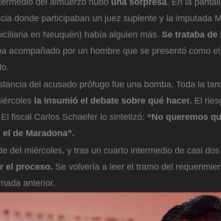
ntermedio del almuerzo hubo
una sorpresa
. En la pantal
cia donde participaban un juez suplente y la imputada M
miciliaria en Neuquén) había alguien más.
Se trataba de
a acompañado por un hombre que se presentó como e
o.
istancia del acusado prófugo fue una bomba. Toda la tar
iércoles
la insumió el debate sobre qué hacer.
El rie
El fiscal Carlos Schaefer lo sintetizó:
“No queremos qu
 el de Maradona”.
de del miércoles, y tras un cuarto intermedio de casi dos
r el proceso.
Se volvería a leer el tramo del requerimien
rnada anterior.