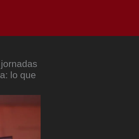
as
Top
Redes
Pauta
Privacy Policy
 jornadas
a: lo que