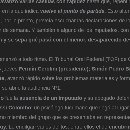
o
avanzó
varias casillas con rapidez
hasta que,
repent
 en la que indica
vuelve al punto de partida
. Esto alte
, por lo pronto, preveía escuchar las declaraciones de l
in de semana. Y también a alguno de los imputados, con 
n y se sepa qué pasó con el menor, desaparecido de
omenzó a todo ritmo. El Tribunal Oral Federal (TOF) de 
s jueves
Fermín Cerolini (presidente); Simón Pedro B
te,
avanzó rápido sobre los problemas materiales y for
n se abrió la audiencia N°1.
lo
fue la
ausencia de un imputado
y su abogado defens
ssi Colombo
: un psicólogo tucumano que llegó al lugar
mo miembro del grupo que se presentaba en representac
uy.
Le endilgan varios delitos, entre ellos el de
encubri