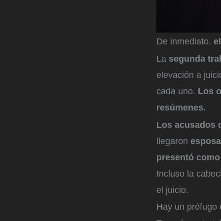
De inmediato,
e
La
segunda tr
elevación a juic
cada uno.
Los o
resúmenes.
Los acusados q
llegaron
espos
presentó como 
Incluso la cabec
el juicio.
Hay un prófugo 