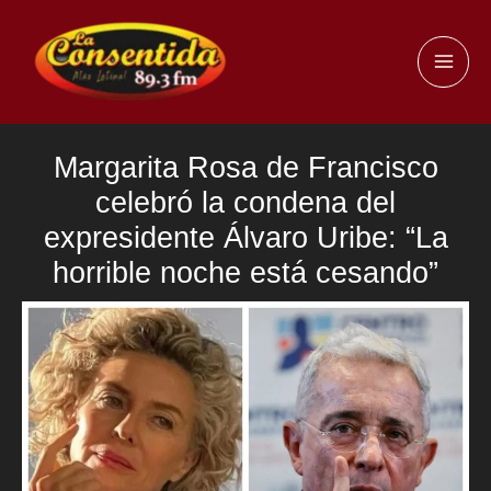
Ir
al
MAI
contenido
ME
Margarita Rosa de Francisco
celebró la condena del
expresidente Álvaro Uribe: “La
horrible noche está cesando”