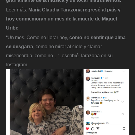
gran amante de la música y de tocar instrumentos.
Leer más:
María Claudia Tarazona regresó al país y
hoy conmemoran un mes de la muerte de Miguel
Uribe
“Un mes. Como no llorar hoy,
como no sentir que alma
se desgarra,
como no mirar al cielo y clamar
misericordia, como no…”, escribió Tarazona en su
Instagram.