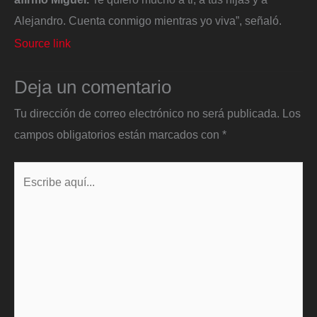
Alejandro. Cuenta conmigo mientras yo viva”, señaló.
Source link
Deja un comentario
Tu dirección de correo electrónico no será publicada.
Los
campos obligatorios están marcados con
*
Escribe
aquí...