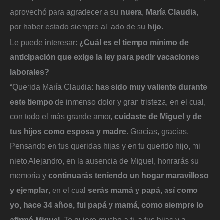
aprovechó para agradecer a su
nuera
,
María Claudia
,
por haber estado siempre al lado de su
hijo
.
Le puede interesar:
¿Cuál es el tiempo mínimo de
anticipación que exige la ley para pedir vacaciones
laborales?
“Querida María Claudia:
has sido muy valiente durante
este tiempo
de inmenso dolor y gran tristeza, en el cual,
con todo el más grande amor,
cuidaste de Miguel y de
tus hijos como esposa y madre.
Gracias, gracias.
Pensando en tus queridas hijas y en tu querido hijo, mi
nieto Alejandro, en la ausencia de Miguel, honrarás su
memoria y
continuarás teniendo un hogar maravilloso
y ejemplar
, en el cual
serás mamá y papá, así como
yo, hace 34 años, fui papá y mamá, como siempre lo
afirmó Miguel.
Te quiero mucho a ti, a tus hijas y a