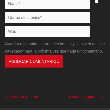
Name*
Correo
electrónico*
Web
Guardar mi nombre, correo electrónico y sitio web en este
navegador para la próxima vez que haga un comentario.
←
Entrada anterior
Entrada siguiente
→