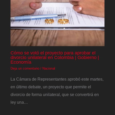
Cómo se votó el proyecto para aprobar el
divorcio unilateral en Colombia | Gobierno |
Economía
Deja un comentario
/
Nacional
La Cámara de Representantes aprobó este martes,
en último debate, un proyecto que permite el
divorcio de forma unilateral, que se convertirá en
ley una…