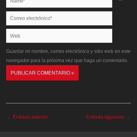
Correo
electrónico*
Web
Guardar mi nombre, correo electrónico y sitio web en este
navegador para la próxima vez que haga un comentario.
←
Entrada anterior
Entrada siguiente
→