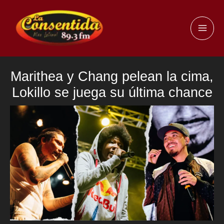
Ir
al
MAI
contenido
ME
Marithea y Chang pelean la cima,
Lokillo se juega su última chance