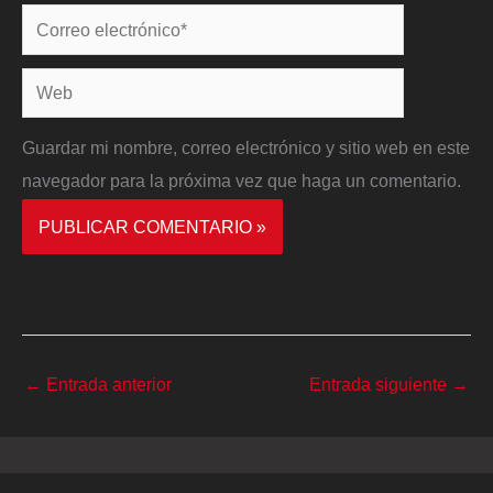
Correo
electrónico*
Web
Guardar mi nombre, correo electrónico y sitio web en este
navegador para la próxima vez que haga un comentario.
←
Entrada anterior
Entrada siguiente
→