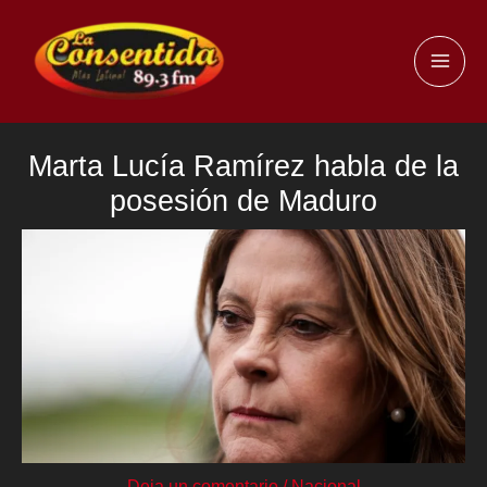
Ir
al
MAI
contenido
ME
Marta Lucía Ramírez habla de la
posesión de Maduro
Deja un comentario
/
Nacional