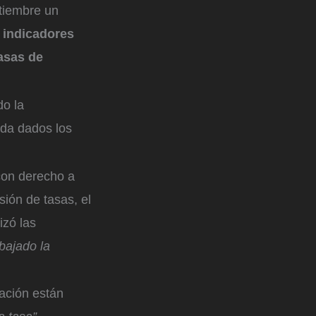
tiembre un
s indicadores
asas de
do la
ida dados los
 con derecho a
sión de tasas, el
izó las
bajado la
ación están