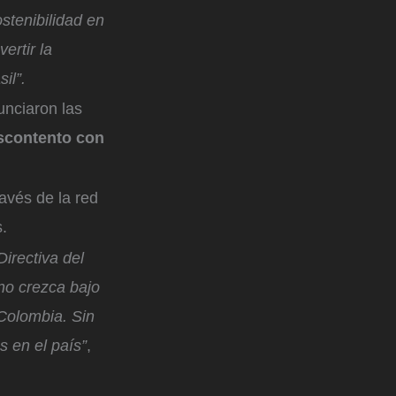
stenibilidad en
ertir la
il”.
unciaron las
scontento con
.
avés de la red
s.
Directiva del
no crezca bajo
 Colombia. Sin
s en el país”
,