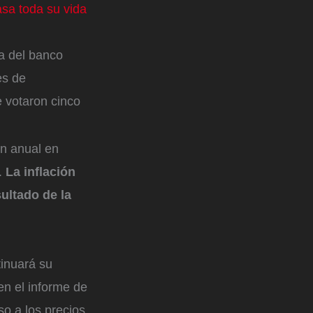
sa toda su vida
ta del banco
es de
e votaron cinco
ón anual en
.
La inflación
ultado de la
tinuará su
en el informe de
so a los precios.