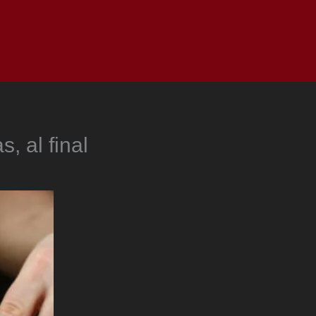
as
Top
Redes
Pauta
Privacy Policy
, al final