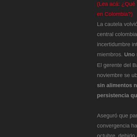
(Lea acá: ¿Qué 
en Colombia?)
La cautela volvi
central colombia
incertidumbre in
miembros.
Uno 
El gerente del B
noviembre se ub
sin alimentos 
persistencia qu
Aseguró que para
convergencia hac
octubre, debido 