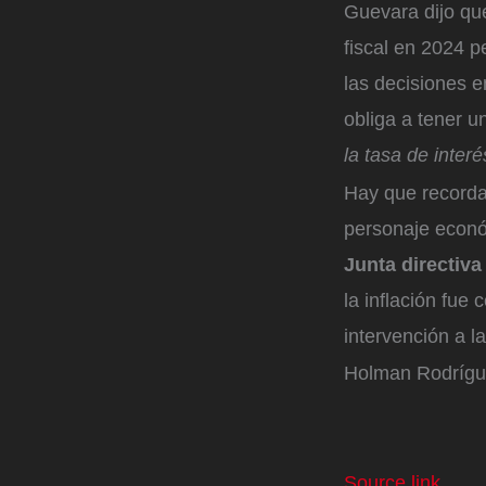
Guevara dijo qu
fiscal en 2024 pe
las decisiones e
obliga a tener un
la tasa de interé
Hay que recordar
personaje econ
Junta directiva 
la inflación fue
intervención a l
Holman Rodríg
Source link