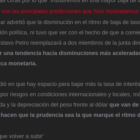
s cifras por lo que
“insistiremos en una mayor baja de l
 son las principales predicciones que hizo Nostradamus
lar advirtió que la disminución en el ritmo de baja de tas
ón política, ni tuvo que ver con el hecho de que a comi
ustavo Petro reemplazará a dos miembros de la junta dir
r una tendencia hacia disminuciones más aceleradas
tica monetaria.
ió en que hay espacio para bajar más la tasa de interés
por riesgos en condiciones internacionales y locales, 
da y la depreciación del peso frente al dólar
que van de
hacen que la prudencia sea la que marque el ritmo d
que volver a subir’