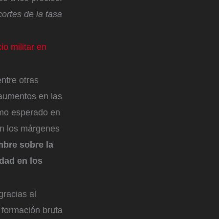
ortes de la tasa
io militar en
ntre otras
 aumentos en las
itmo esperado en
 en los márgenes
mbre sobre la
idad en los
gracias al
 formación bruta