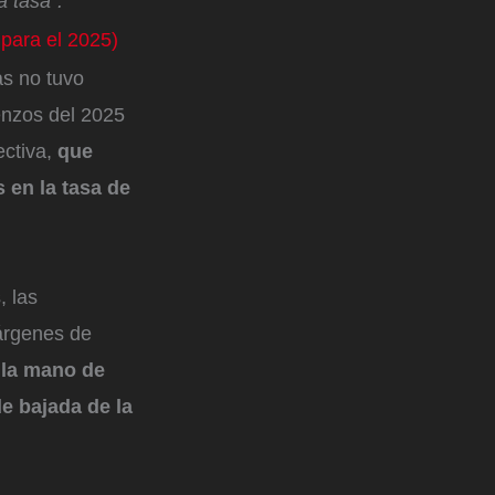
a tasa”.
 para el 2025)
as no tuvo
enzos del 2025
ectiva,
que
 en la tasa de
, las
márgenes de
 la mano de
e bajada de la