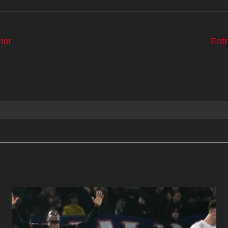
ior
Ent