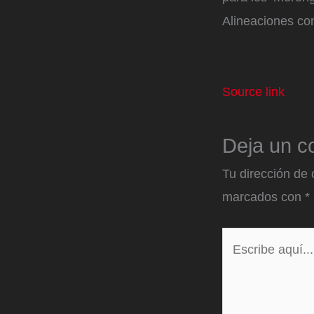
Alineaciones co
Source link
Deja un c
Tu dirección de 
marcados con
*
Escribe
aquí...