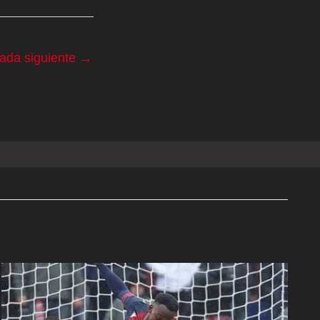
rada siguiente
→