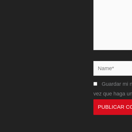
Name*
Guardar mi n
vez que haga un