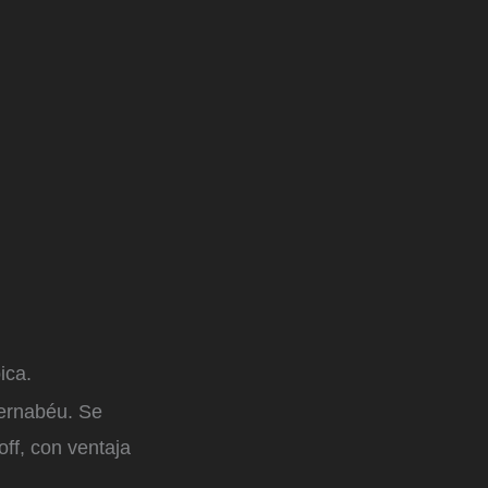
ica.
Bernabéu. Se
ff, con ventaja