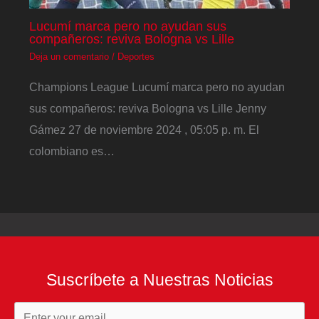
Lucumí marca pero no ayudan sus
compañeros: reviva Bologna vs Lille
Deja un comentario
/
Deportes
Champions League Lucumí marca pero no ayudan
sus compañeros: reviva Bologna vs Lille Jenny
Gámez 27 de noviembre 2024 , 05:05 p. m. El
colombiano es…
Suscríbete a Nuestras Noticias