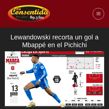
Ir
al
MAI
contenido
ME
Lewandowski recorta un gol a
Mbappé en el Pichichi