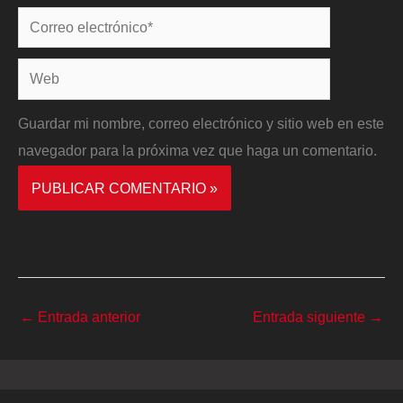
Correo
electrónico*
Web
Guardar mi nombre, correo electrónico y sitio web en este
navegador para la próxima vez que haga un comentario.
←
Entrada anterior
Entrada siguiente
→