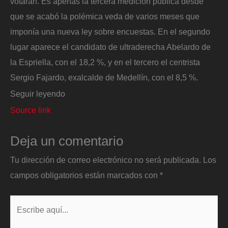
votarán. Es apenas la tercera medición pública desde
que se acabó la polémica veda de varios meses que
imponía una nueva ley sobre encuestas. En el segundo
lugar aparece el candidato de ultraderecha Abelardo de
la Espriella, con el 18,2 %, y en el tercero el centrista
Sergio Fajardo, exalcalde de Medellín, con el 8,5 %.
Seguir leyendo
Source link
Deja un comentario
Tu dirección de correo electrónico no será publicada.
Los
campos obligatorios están marcados con
*
Escribe
aquí...