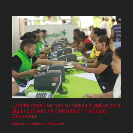
¿Cómo consultar con su cédula si aplica para
algún subsidio en Colombia? | Finanzas |
Economía
Deja un comentario
/
Nacional