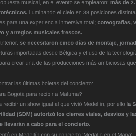
propuesta musical, en el evento se emplearon:
más de 2.
rotécnicos,
iluminando el cielo en 38 posiciones distinta
es para una experiencia inmersiva total;
coreografías, 
vo y arreglos musicales frescos.
anterior,
se necesitaron cinco días de montaje, jorna
cturas importadas desde Bélgica y el uso de la tecnolog
para crear una de las producciones más ambiciosas que
trar las últimas boletas del concierto:
a Bogotá para recibir a Maluma?
 recibir un show igual al que vivió Medellín, por ello l
a S
vilidad (SDM) autorizó los cierres viales, desvíos y l
e llevarán a cabo para el concierto.
ntó en Medellín con su concierto ‘Medallo en el Mapa’.