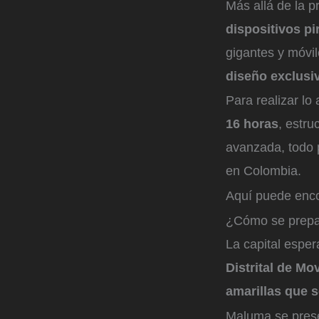
Más allá de la 
dispositivos pi
gigantes y móvil
diseño exclusi
Para realizar lo 
16 horas
, estru
avanzada, todo 
en Colombia.
Aquí puede encon
¿Cómo se prepar
La capital espera
Distrital de Mo
amarillas que s
Maluma se prese