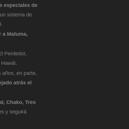
s especiales de
un sistema de
l.
ir a Maluma,
 El Perdedor,
l Hawái.
 años, en parte,
jado atrás el
al, Chako, Tres
s y seguirá