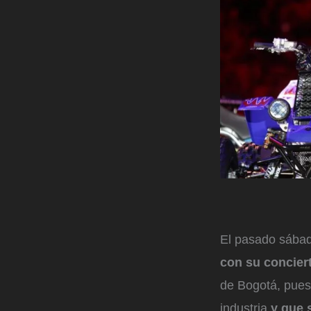
El pasado sábad
con su conciert
de Bogotá, pues 
industria
y que 