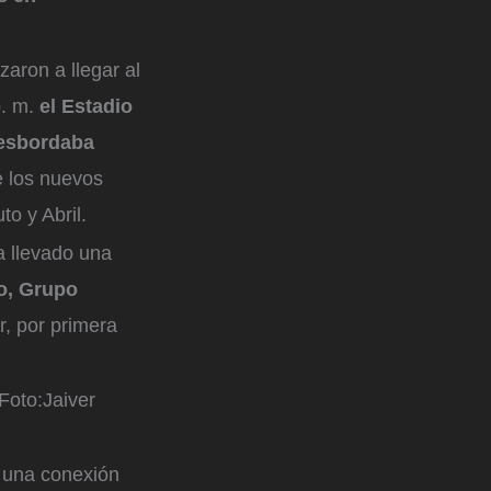
aron a llegar al
p. m.
el Estadio
desbordaba
e los nuevos
o y Abril.
a llevado una
o, Grupo
r, por primera
Foto:
Jaiver
o una conexión