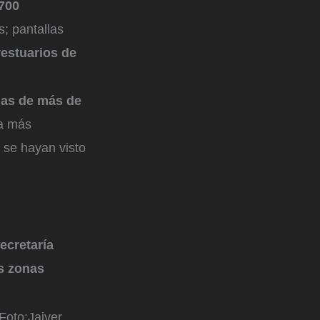
700
s; pantallas
vestuarios de
das de más de
ía más
 se hayan visto
ecretaría
as zonas
Foto:
Jaiver