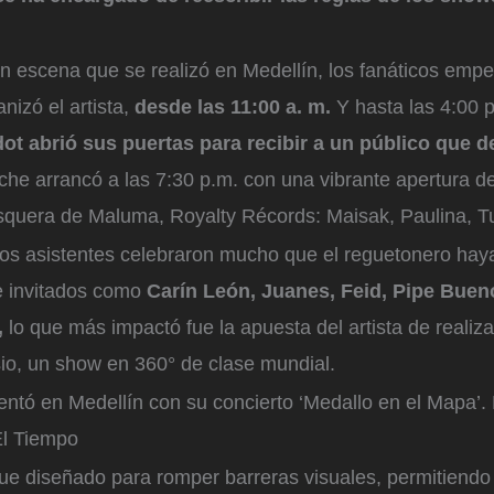
.
n escena que se realizó en Medellín, los fanáticos empez
anizó el artista,
desde las 11:00 a. m.
Y hasta las 4:00 
dot abrió sus puertas para recibir a un público que 
che arrancó a las 7:30 p.m. con una vibrante apertura d
isquera de Maluma, Royalty Récords: Maisak, Paulina, Tut
los asistentes celebraron mucho que el reguetonero hay
e invitados como
Carín León, Juanes, Feid, Pipe Buen
,
lo que más impactó fue la apuesta del artista de realiza
sio, un show en 360° de clase mundial.
ntó en Medellín con su concierto ‘Medallo en el Mapa’.
El Tiempo
fue diseñado para romper barreras visuales, permitiend