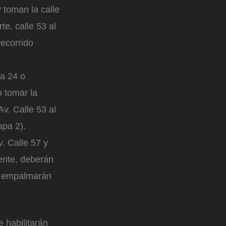
 toman la calle
te, calle 53 al
recorrido
ra 24 o
n tomar la
Av. Calle 53 al
apa 2).
v. Calle 57 y
dente, deberán
se empalmarán
 habilitarán