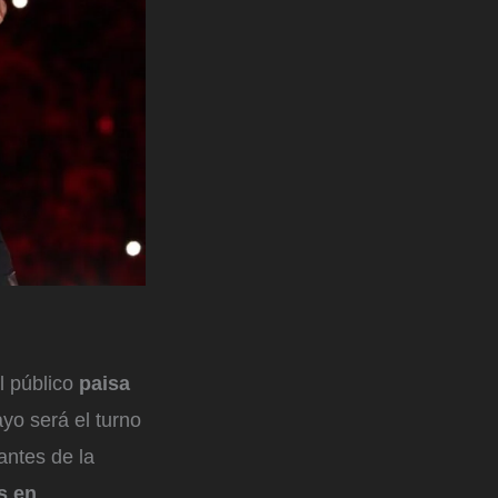
l público
paisa
yo será el turno
antes de la
s en