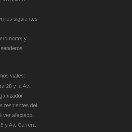
en los siguientes
ero norte; y
s senderos
mos viales:
ra 28 y la Av.
rganizador
s residentes del
á ver afectado.
28 y Av. Carrera