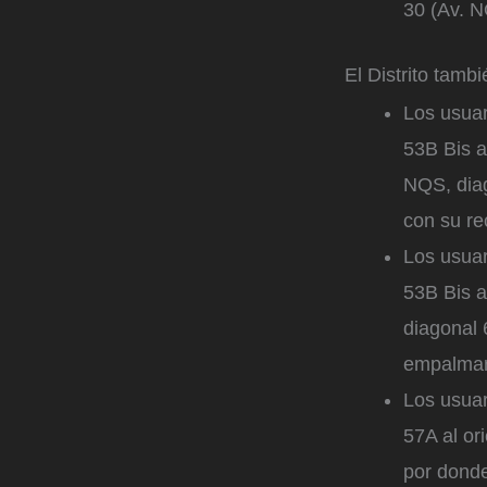
30 (Av. N
El Distrito tamb
Los usuar
53B Bis al
NQS, diag
con su re
Los usuar
53B Bis a
diagonal 
empalmará
Los usuar
57A al or
por donde