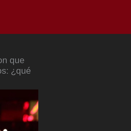
as
Top
Redes
Pauta
Privacy Policy
con que
os: ¿qué