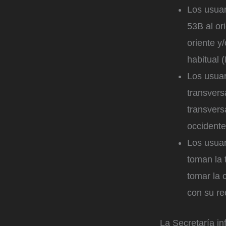
Los usuar
53B al ori
oriente y
habitual 
Los usuar
transvers
transversa
occidente
Los usuar
toman la 
tomar la 
con su re
La Secretaría in