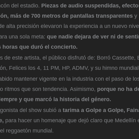
ncón del estadio.
Piezas de audio suspendidas, efecto
ión, más de 700 metros de pantallas transparentes
y 
e alta precisión elevaron la experiencia a un nuevo nive
ara una sola meta:
que nadie dejara de ver ni de sent
s horas que duró el concierto.
s de este artista, el público disfrutó de: Borró Cassette,
ón, Felices los 4, 11 PM, HP, ADMV, y su himno mundia
ido mantener vigente en la industria con el paso de los
o ritmos que son tendencia. Asimismo,
porque no ha de
empre y que marcó la historia del género.
tagonista del show subió a
tarima a Golpe a Golpe, Fain
e,
para hacer un homenaje que dejó claro que Medellín e
del reggaetón mundial.