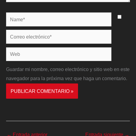
Name*
Correo
electrónico*
Web
Guardar mi nombre, correo electrónico y sitio web en este
navegador para la próxima vez que haga un comentario.
←
Entrada anterior
Entrada siguiente
→