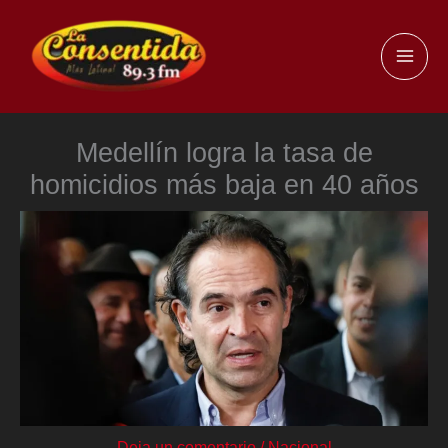
Ir
al
MAI
contenido
ME
Medellín logra la tasa de
homicidios más baja en 40 años
Deja un comentario
/
Nacional