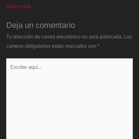
Source link
Deja un comentario
Tu dirección de correo electrónico no será publicada.
Los
campos obligatorios están marcados con
*
Escribe
aquí...