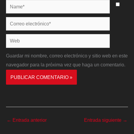
Name*
Correo
electrónico*
Web
Guardar mi nombre, correo electrónico y sitio web en este
navegador para la próxima vez que haga un comentario.
←
Entrada anterior
Entrada siguiente
→