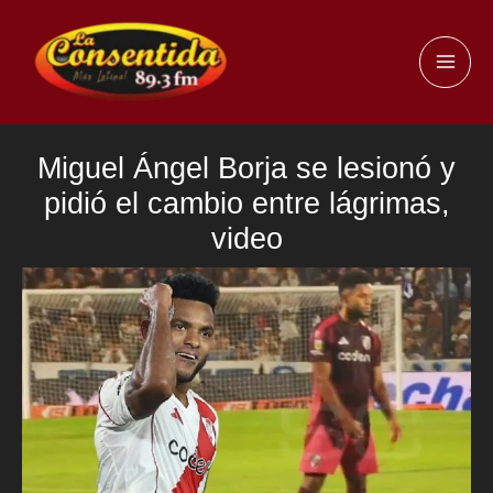
Ir
al
MAI
contenido
ME
Miguel Ángel Borja se lesionó y
pidió el cambio entre lágrimas,
video