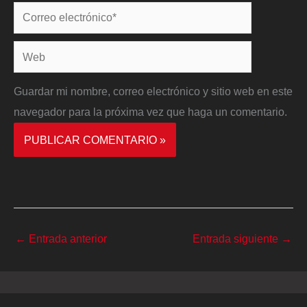
Correo
electrónico*
Web
Guardar mi nombre, correo electrónico y sitio web en este
navegador para la próxima vez que haga un comentario.
←
Entrada anterior
Entrada siguiente
→