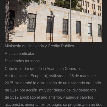
Ministerio de Hacienda y Crédito Público
Archivo particular
Dividendos forzados
Cabe recordar que en la Asamblea General de
Accionistas de Ecopetrol, realizada el 28 de marzo de
2025, se aprobó la distribución de un dividendo ordinario
de $214 por acción, muy por debajo del dividendo total
de $312 aprobado el año anterior, y aunque para los
accionistas minoritarios los pagos se programaron en dos