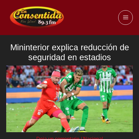
Ir
al
MAI
contenido
ME
Mininterior explica reducción de
seguridad en estadios
Deja un comentario
/
Nacional