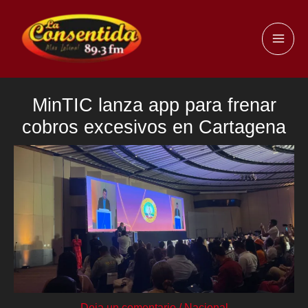
Ir
al
MAI
contenido
ME
MinTIC lanza app para frenar
cobros excesivos en Cartagena
Deja un comentario
/
Nacional