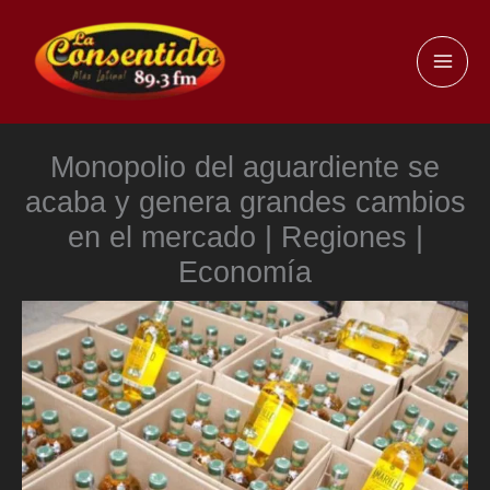
Ir
al
MAI
contenido
ME
Monopolio del aguardiente se
acaba y genera grandes cambios
en el mercado | Regiones |
Economía