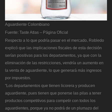
Aguardiente Colombiano
Fuente: Taste Atlas – Página Oficial
Respecto a lo que podría pasar en el mercado, Robledo
explicó que las implicaciones fiscales de esta decisión
serían positivas para los departamentos, ya que con la
eliminación de las restricciones, vendría un aumento en
la venta de aguardiente, lo que generará más ingresos
por impuestos.
“Los departamentos que tienen licorera y producen
aguardiente, pues tienen que ponerse las pilas a tener
productos competitivos para competir con todos los
aguardientes, porque ya no podrá de un plumazo del