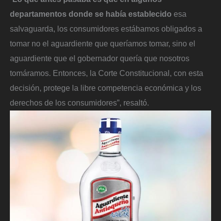
departamentos donde se había establecido
esa
salvaguarda, los consumidores estábamos obligados a
tomar no el aguardiente que queríamos tomar, sino el
aguardiente que el gobernador quería que nosotros
tomáramos. Entonces, la Corte Constitucional, con esta
decisión, protege la libre competencia económica y los
derechos de los consumidores”, resaltó.