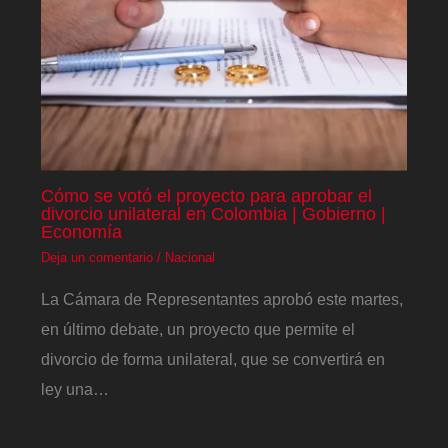
Cómo se votó el proyecto para aprobar el
divorcio unilateral en Colombia | Gobierno |
Economía
Deja un comentario
/
Nacional
La Cámara de Representantes aprobó este martes,
en último debate, un proyecto que permite el
divorcio de forma unilateral, que se convertirá en
ley una…