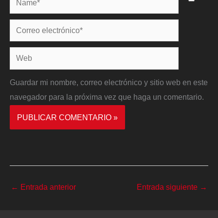
Correo
electrónico*
Web
Guardar mi nombre, correo electrónico y sitio web en este
navegador para la próxima vez que haga un comentario.
←
Entrada anterior
Entrada siguiente
→