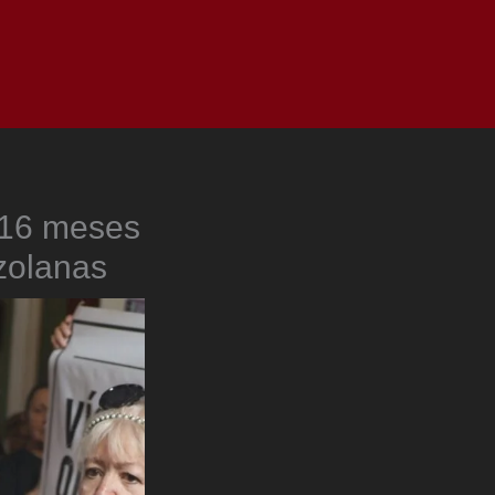
as
Top
Redes
Pauta
Privacy Policy
 16 meses
zolanas