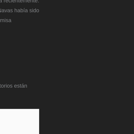
a recientemente.
 Navas había sido
 misa
orios están