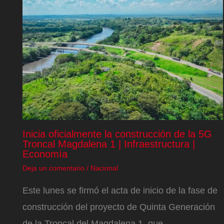
Inicia oficialmente la construcción de la 5G
Troncal Magdalena 1 | Infraestructura |
Economía
Deja un comentario
/
Nacional
Este lunes se firmó el acta de inicio de la fase de
construcción del proyecto de Quinta Generación
de la Troncal del Magdalena 1, que…