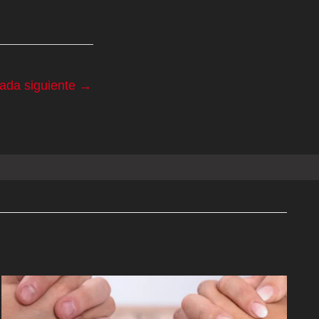
rada siguiente
→