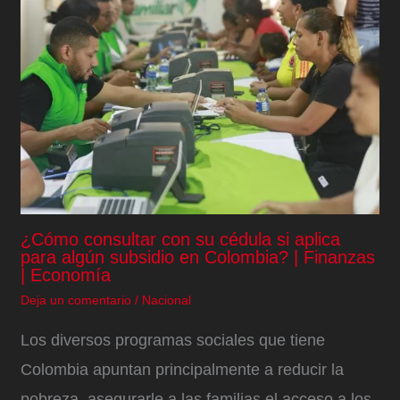
¿Cómo consultar con su cédula si aplica
para algún subsidio en Colombia? | Finanzas
| Economía
Deja un comentario
/
Nacional
Los diversos programas sociales que tiene
Colombia apuntan principalmente a reducir la
pobreza, asegurarle a las familias el acceso a los