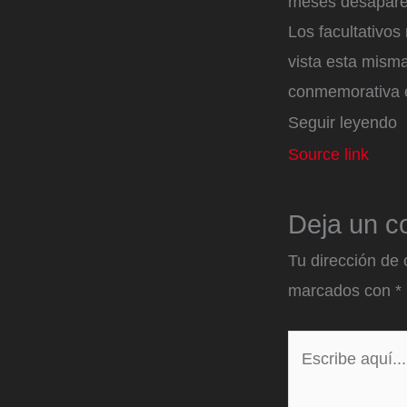
meses desaparec
Los facultativos
vista esta misma
conmemorativa e
Seguir leyendo
Source link
Deja un c
Tu dirección de 
marcados con
*
Escribe
aquí...