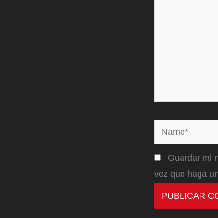
Name*
Guardar mi n
vez que haga un