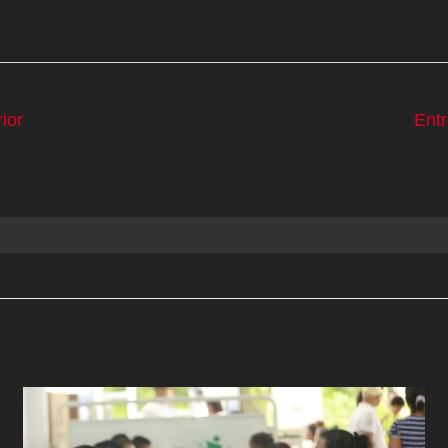
ior
Ent