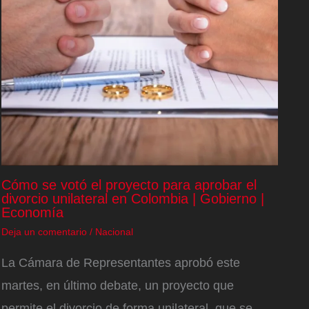
Cómo se votó el proyecto para aprobar el
divorcio unilateral en Colombia | Gobierno |
Economía
Deja un comentario
/
Nacional
La Cámara de Representantes aprobó este
martes, en último debate, un proyecto que
permite el divorcio de forma unilateral, que se