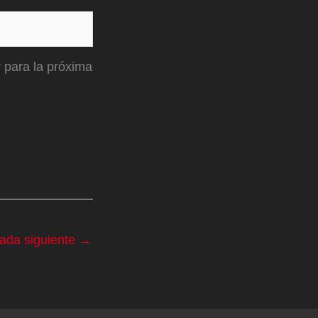
 para la próxima
rada siguiente
→