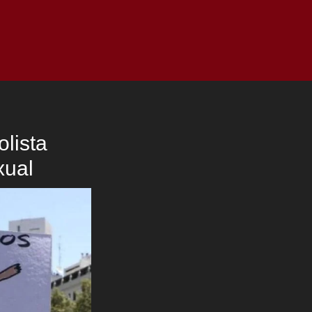
as
Top
Redes
Pauta
Privacy Policy
lista
xual