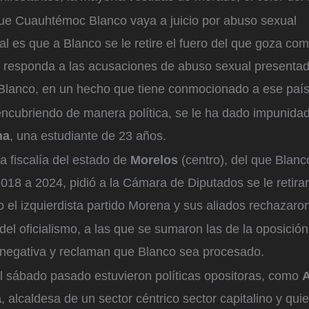
ue Cuauhtémoc Blanco vaya a juicio por abuso sexual
al es que a Blanco se le retire el fuero del que goza com
e responda a las acusaciones de abuso sexual presenta
Blanco, en un hecho que tiene conmocionado a ese país
 encubriendo de manera política, se le ha dado impunidad
na
, una estudiante de 23 años.
a fiscalía del estado de
Morelos
(centro), del que Blanc
18 a 2024, pidió a la Cámara de Diputados se le retirara
o el izquierdista partido Morena y sus aliados rechazaron 
el oficialismo, a las que se sumaron las de la oposición,
negativa y reclaman que Blanco sea procesado.
l sábado pasado estuvieron políticas opositoras, como
A
a
, alcaldesa de un sector céntrico sector capitalino y qui