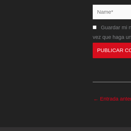
Name*
Guardar mi n
vez que haga un
←
Entrada anter