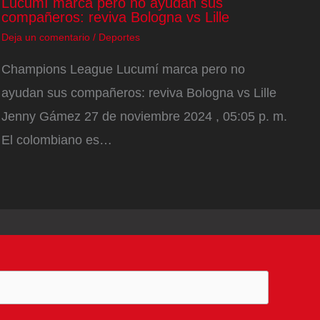
Lucumí marca pero no ayudan sus
compañeros: reviva Bologna vs Lille
Deja un comentario
/
Deportes
Champions League Lucumí marca pero no
ayudan sus compañeros: reviva Bologna vs Lille
Jenny Gámez 27 de noviembre 2024 , 05:05 p. m.
El colombiano es…