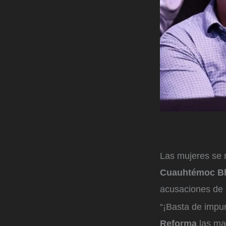
Las mujeres se 
Cuauhtémoc B
acusaciones de 
“¡Basta de impun
Reforma
las man