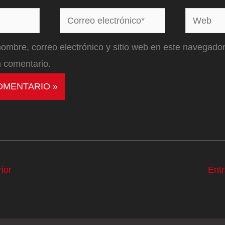
Correo
Web
electrónico*
ombre, correo electrónico y sitio web en este navegador
 comentario.
ior
Ent