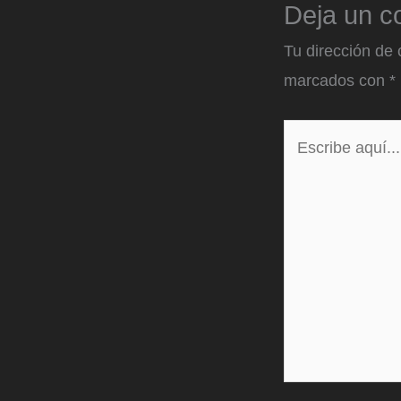
Deja un c
Tu dirección de 
marcados con
*
Escribe
aquí...