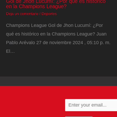
Gol de Jhon Lucumí: ¿Por qué es histórico
en la Champions League?
Deja un comentario
/
Deportes
Champions League Gol de Jhon Lucumí: ¿Por
qué es histórico en la Champions League? Juan
Pablo Arévalo 27 de noviembre 2024 , 05:10 p. m.
El…