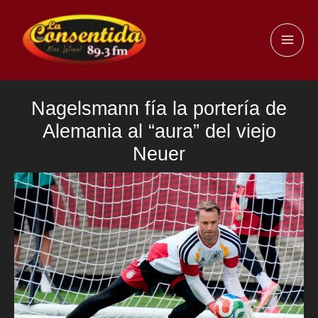
Ir
al
MAI
contenido
ME
Nagelsmann fía la portería de
Alemania al “aura” del viejo
Neuer