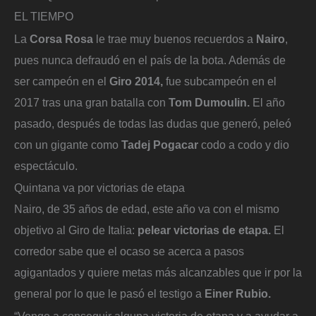
EL TIEMPO
La
Corsa Rosa
le trae muy buenos recuerdos a
Nairo
,
pues nunca defraudó en el país de la bota. Además de
ser campeón en el
Giro 2014,
fue subcampeón en el
2017 tras una gran batalla con
Tom Dumoulin.
El año
pasado, después de todas las dudas que generó, peleó
con un gigante como
Tadej Pogacar
codo a codo y dio
espectáculo.
Quintana va por victorias de etapa
Nairo, de 35 años de edad, este año va con el mismo
objetivo al Giro de Italia:
pelear victorias de etapa.
El
corredor sabe que el ocaso se acerca a pasos
agigantados y quiere metas más alcanzables que ir por la
general por lo que le pasó el testigo a
Einer Rubio.
“Vengo a conseguir alguna victoria de etapa y a ayudar a