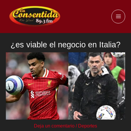
Ir
al
MAI
contenido
ME
¿es viable el negocio en Italia?
Deja un comentario
/
Deportes