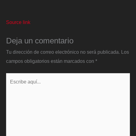
Source link
Deja un comentario
Tu dirección de correo electrónico no será publicada.
Los
campos obligatorios están marcados con
*
Escribe
aquí...