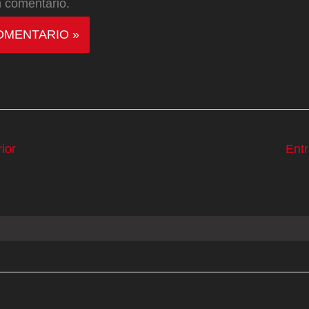
 comentario.
ior
Ent