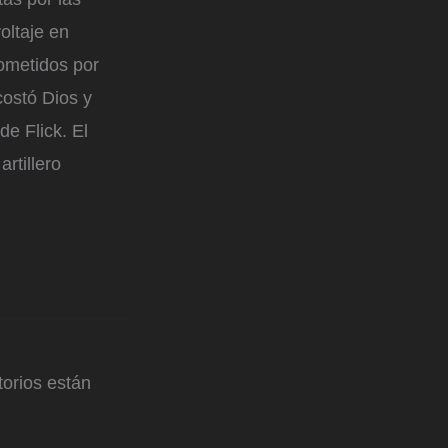
oltaje en
cometidos por
costó Dios y
de Flick. El
rtillero
orios están