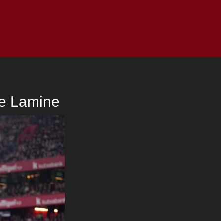
as
Top
Redes
Pauta
Privacy Policy
ide Lamine