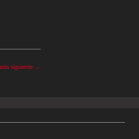
rada siguiente
→