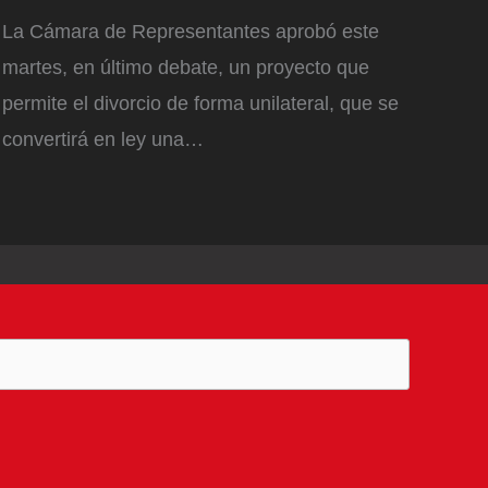
La Cámara de Representantes aprobó este
martes, en último debate, un proyecto que
permite el divorcio de forma unilateral, que se
convertirá en ley una…