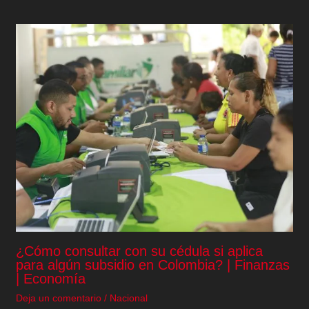
¿Cómo consultar con su cédula si aplica
para algún subsidio en Colombia? | Finanzas
| Economía
Deja un comentario
/
Nacional