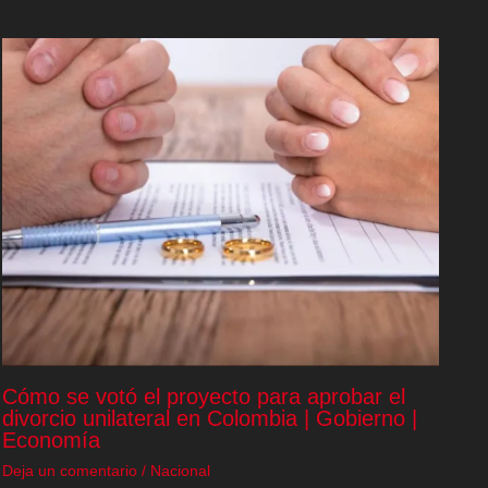
Cómo se votó el proyecto para aprobar el
divorcio unilateral en Colombia | Gobierno |
Economía
Deja un comentario
/
Nacional