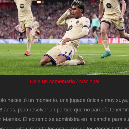
Deja un comentario
/
Nacional
lo necesitó un momento, una jugada única y muy suya,
8 años, para resolver un partido que no parecía tener fin
 Mamés. El extremo se administra en la cancha para su
enador rota y reparte los esfuerzos de los demás futbolis