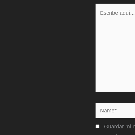
Escribe
aquí...
Name*
Guardar mi n