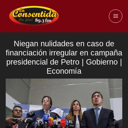
Ir
al
MAI
contenido
ME
Niegan nulidades en caso de
financiación irregular en campaña
presidencial de Petro | Gobierno |
Economía