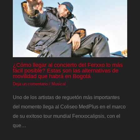
¿Cómo llegar al concierto del Ferxxo lo más
fácil posible? Estas son las alternativas de
movilidad que habrá en Bogotá
Deja un comentario
/
Musical
Uno de los artistas de reguetón más importantes
del momento llega al Coliseo MedPlus en el marco
de su exitoso tour mundial Ferxxocalipsis, con el
que…