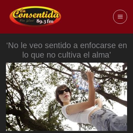
Ir
al
MAI
contenido
ME
‘No le veo sentido a enfocarse en
lo que no cultiva el alma’