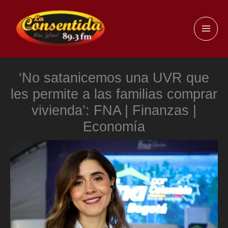
Ir
al
MAI
contenido
ME
‘No satanicemos una UVR que
les permite a las familias comprar
vivienda’: FNA | Finanzas |
Economía