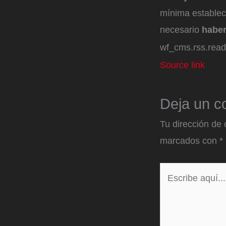
mínima estable
necesario
haber
wf_cms.rss.rea
Source link
Deja un c
Tu dirección de 
marcados con
*
Escribe
aquí...