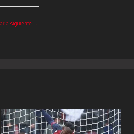
rada siguiente
→