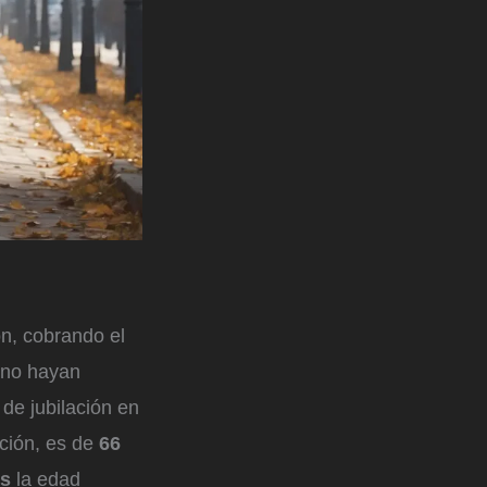
ón, cobrando el
 no hayan
de jubilación en
ación, es de
66
s
la edad