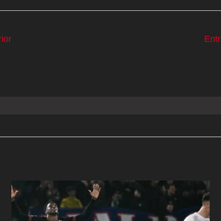
ior
Ent