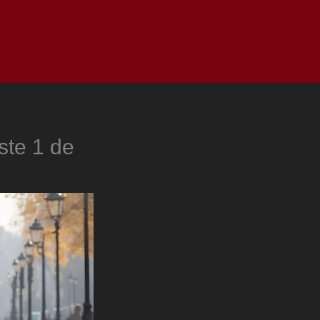
as
Top
Redes
Pauta
Privacy Policy
ste 1 de