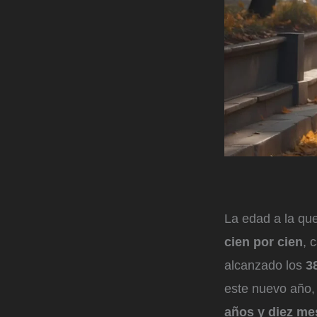
La edad a la que
cien por cien
, 
alcanzado los
3
este nuevo año,
años y diez me