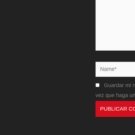
Name*
Guardar mi n
vez que haga un