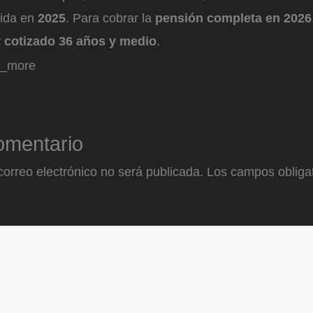
cida en
2025
. Para cobrar la
pensión completa en 2026
 cotizado
36 años y medio
.
d_more
omentario
correo electrónico no será publicada.
Los campos obligat