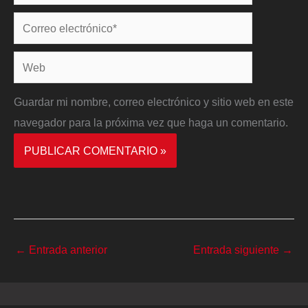
Correo
electrónico*
Web
Guardar mi nombre, correo electrónico y sitio web en este
navegador para la próxima vez que haga un comentario.
←
Entrada anterior
Entrada siguiente
→