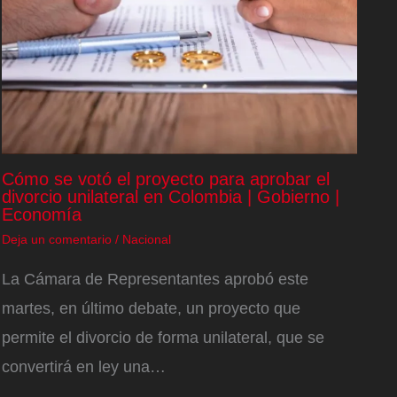
Cómo se votó el proyecto para aprobar el
divorcio unilateral en Colombia | Gobierno |
Economía
Deja un comentario
/
Nacional
La Cámara de Representantes aprobó este
martes, en último debate, un proyecto que
permite el divorcio de forma unilateral, que se
convertirá en ley una…