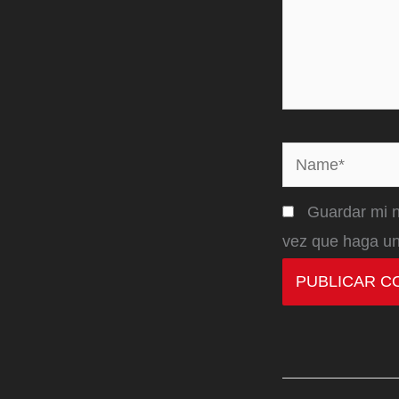
Name*
Guardar mi n
vez que haga un