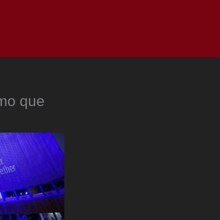
as
Top
Redes
Pauta
Privacy Policy
smo que