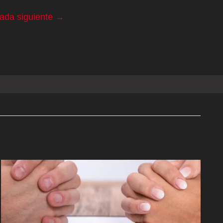
rada siguiente
→