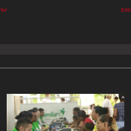
ior
Ent