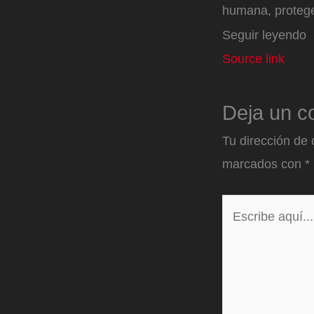
humana, proteger
Seguir leyendo
Source link
Deja un c
Tu dirección de 
marcados con
*
Escribe
aquí...