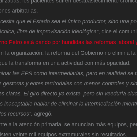
alizadas, los pacientes sufren desabastecimiento crónic
ones arbitrarias.
esita que el Estado sea el único productor, sino una polí
écnica, libre de improvisación ideológica”
, dice el comun
rno Petro está dando por hundidas las reformas laboral y
 la organización, la reforma del Gobierno no elimina la
 que la transforma en una actividad con más opacidad.
inar las EPS como intermediarias, pero en realidad se 
 gestoras y entes territoriales con menos controles y si
s claras. El giro directo ya existe, pero sin veeduría ci
s inaceptable hablar de eliminar la intermediación mient
los recursos”
, agregó.
ente a la atención primaria, se anuncian más equipos, pe
isten veinte mil equipos extramurales sin resultados.