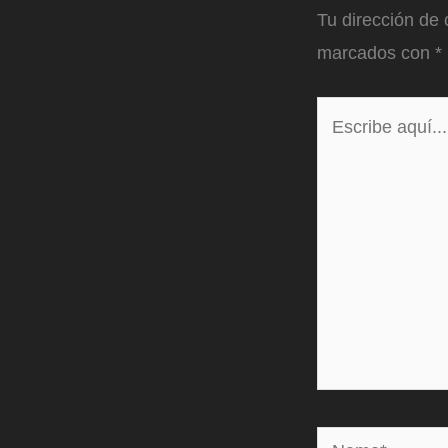
Tu dirección de 
marcados con
*
Escribe
aquí...
Name*