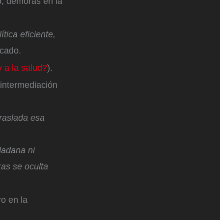
o, demoras en la
tica eficiente,
icado.
 a la salud?
).
 intermediación
traslada esa
n
udadana ni
ras se oculta
ro en la