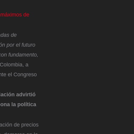
s máximos de
adas de
n por el futuro
 con fundamento,
 Colombia, a
nte el Congreso
iación advirtió
ona la política
ación de precios