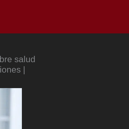
as
Top
Redes
Pauta
Privacy Policy
bre salud
iones |