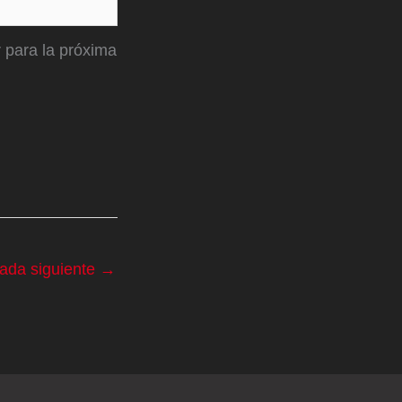
 para la próxima
rada siguiente
→