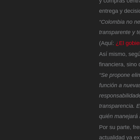
y compras centr
entrega y decisi
“Colombia no nec
transparente y t
(Aquí:
¿El gobie
Así mismo, según
financiera, sino
“Se propone elim
función a nuevas
responsabilidade
transparencia. E
quién manejará 
Por su parte, fr
actualidad ya ex