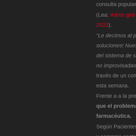
consulta popula
(Lea:
Adres gir
2022
).
“Le decimos al p
soluciones! Nue
del sistema de s
no improvisadas 
través de un co
esta semana.
Frente a a la p
que el problema
farmacéutica.
Según Pacientes