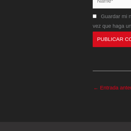
Guardar mi n
vez que haga un
←
Entrada anter