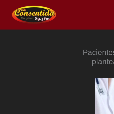
Ir
al
contenido
Paciente
plante