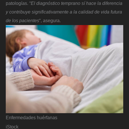
patologías. “
El diagnóstico temprano sí hace la diferencia
y contribuye significativamente a la calidad de vida futura
de los pacientes
“, asegura.
Enfermedades huérfanas
iStock