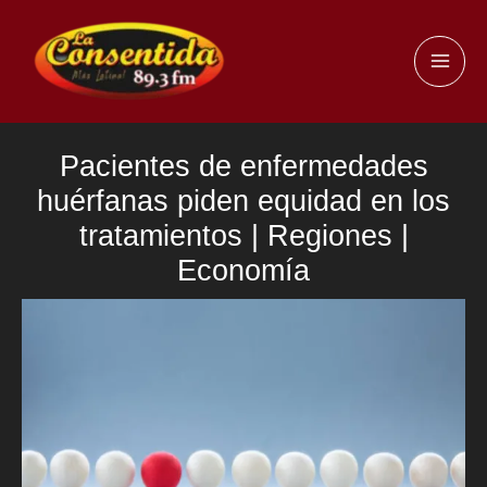
Ir
al
MAI
contenido
ME
Pacientes de enfermedades
huérfanas piden equidad en los
tratamientos | Regiones |
Economía