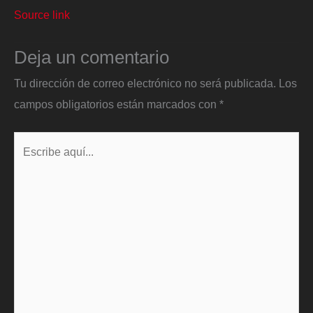
Source link
Deja un comentario
Tu dirección de correo electrónico no será publicada.
Los
campos obligatorios están marcados con
*
Escribe
aquí...