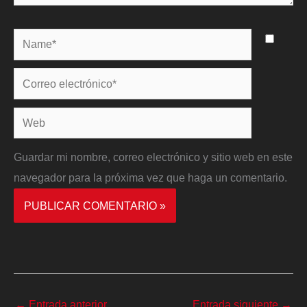
Name*
Correo
electrónico*
Web
Guardar mi nombre, correo electrónico y sitio web en este
navegador para la próxima vez que haga un comentario.
←
Entrada anterior
Entrada siguiente
→