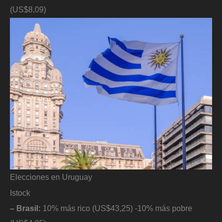
(US$8,09)
Elecciones en Uruguay
Istock
– Brasil:
10% más rico (US$43,25) -10% más pobre