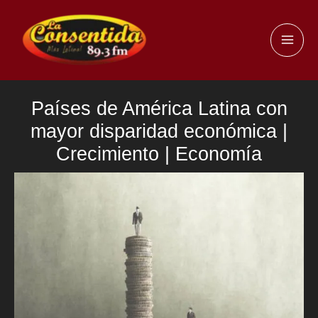
Ir
al
MAI
contenido
ME
Países de América Latina con
mayor disparidad económica |
Crecimiento | Economía