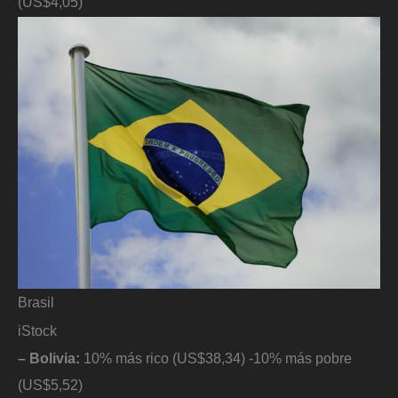
(US$4,05)
Brasil
iStock
– Bolivia:
10% más rico (US$38,34) -10% más pobre
(US$5,52)