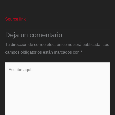
Source link
Deja un comentario
Tu dirección de correo electrónico no será publicada.
Los
campos obligatorios están marcados con
*
Escribe
aquí...