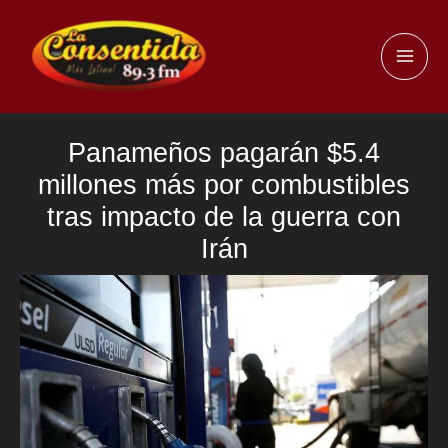
Ir
al
MAI
contenido
ME
Panameños pagarán $5.4
millones más por combustibles
tras impacto de la guerra con
Irán