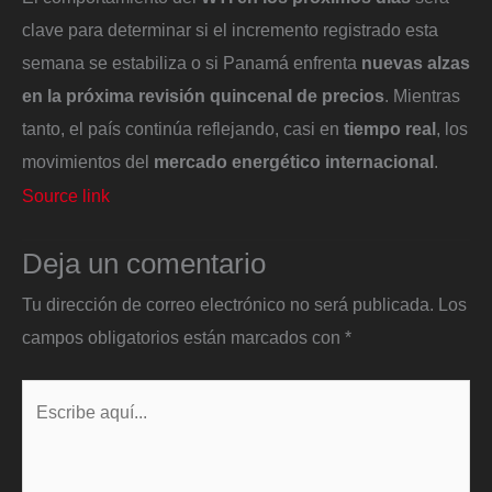
clave para determinar si el incremento registrado esta
semana se estabiliza o si Panamá enfrenta
nuevas alzas
en la próxima revisión quincenal de precios
. Mientras
tanto, el país continúa reflejando, casi en
tiempo real
, los
movimientos del
mercado energético internacional
.
Source link
Deja un comentario
Tu dirección de correo electrónico no será publicada.
Los
campos obligatorios están marcados con
*
Escribe
aquí...