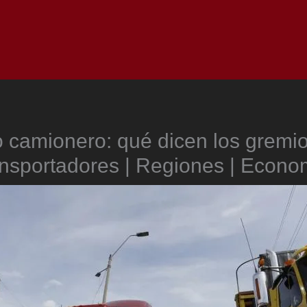
Inicio
Notici
 camionero: qué dicen los gremi
ansportadores | Regiones | Econo