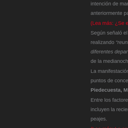
intención de man
anteriormente p
(Lea más: ¿Se e
Según señaló el 
realizando
“reun
diferentes depa
de la medianoc
La manifestación
puntos de concen
Piedecuesta, Mo
Entre los factor
incluyen la recie
peajes.