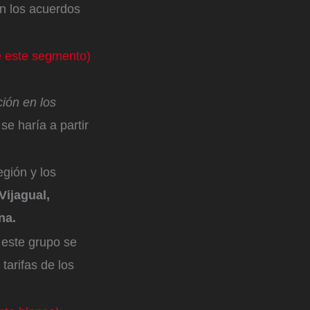
en los acuerdos
e este segmento)
ión en los
se haría a partir
egión y los
Vijagual,
una.
 este grupo se
 tarifas de los