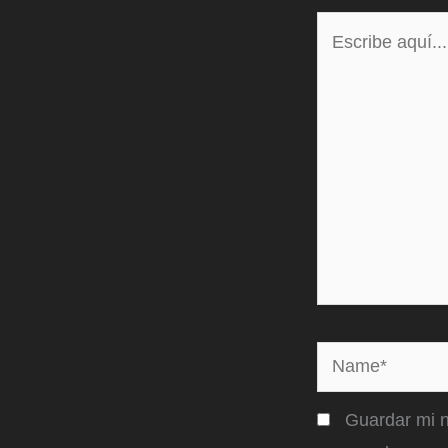
Escribe
aquí...
Name*
Guardar mi n