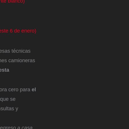
nte blanco)
 este 6 de enero)
esas técnicas
ones camioneras
esta
hora cero para
el
 que se
sultas y
regreso a casa