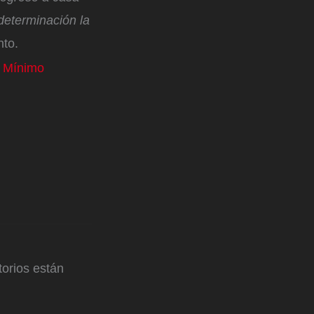
determinación la
ento.
o Mínimo
orios están