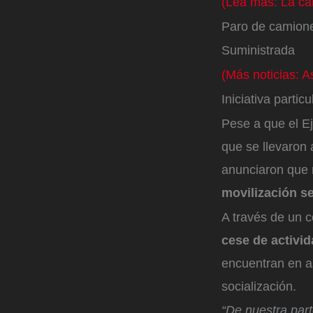
(Lea más: La car
Paro de camion
Suministrada
(Más noticias: A
Iniciativa particu
Pese a que el E
que se llevaron
anunciaron que 
movilización se 
A través de un 
cese de activi
encuentran en a
socialización.
“De nuestra par