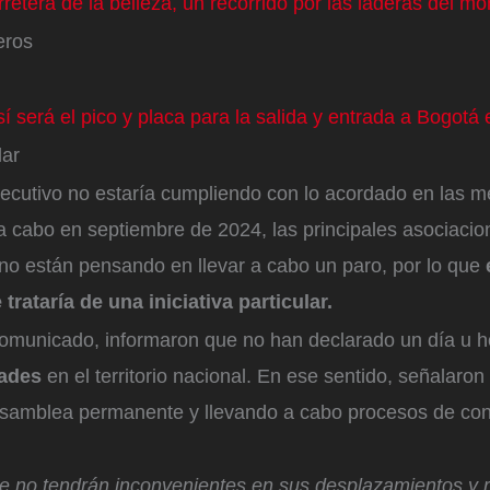
retera de la belleza, un recorrido por las laderas del mo
eros
sí será el pico y placa para la salida y entrada a Bogotá
lar
jecutivo no estaría cumpliendo con lo acordado en las m
 a cabo en septiembre de 2024, las principales asociaci
no están pensando en llevar a cabo un paro, por lo que
trataría de una iniciativa particular.
comunicado, informaron que no han declarado un día u 
dades
en el territorio nacional. En ese sentido, señalaron
samblea permanente y llevando a cabo procesos de con
te no tendrán inconvenientes en sus desplazamientos y 