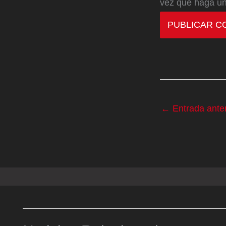
vez que haga un
←
Entrada anter