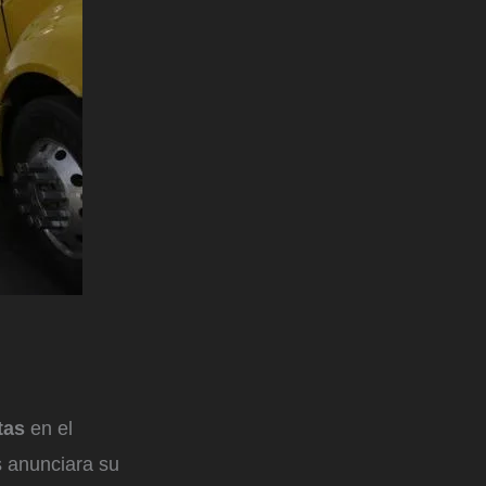
stas
en el
s anunciara su