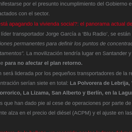
ifestarse por el presunto incumplimiento del Gobierno 
actados con el sector.
stá apagando la vivienda social?: el panorama actual d
líder transportador Jorge García a ‘Blu Radio’, se están
iones permanentes para definir los puntos de concentrac
rtamentos”.
La movilización tendría lugar en Santander y 
he
para no afectar el plan retorno.
 será liderada por los pequeños transportadores de la r
tración serían siete en total:
La Polvorera de Lebrija, 
rrorico, La Lizama, San Alberto y Berlín, en la Lag
es que han dado pie al cese de operaciones por parte de
nte alza en el precio del diésel (ACPM) y el ajuste en las