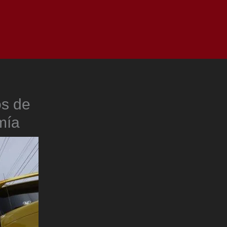
as
Top
Redes
Pauta
Privacy Policy
os de
mía