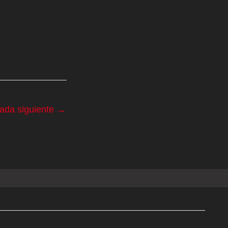
rada siguiente
→