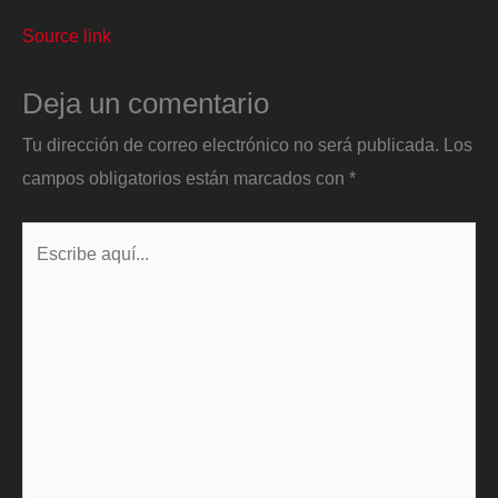
Source link
Deja un comentario
Tu dirección de correo electrónico no será publicada.
Los
campos obligatorios están marcados con
*
Escribe
aquí...