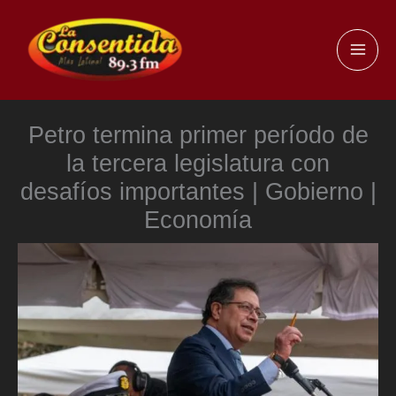
Ir
al
MAI
contenido
ME
Petro termina primer período de
la tercera legislatura con
desafíos importantes | Gobierno |
Economía