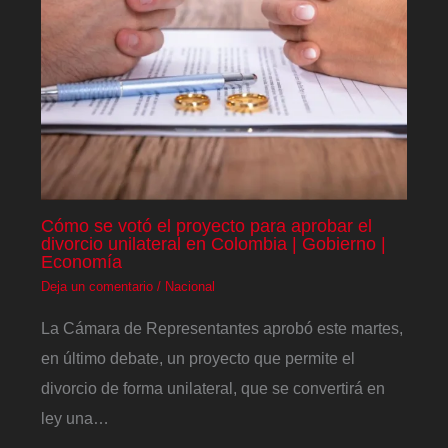
Cómo se votó el proyecto para aprobar el
divorcio unilateral en Colombia | Gobierno |
Economía
Deja un comentario
/
Nacional
La Cámara de Representantes aprobó este martes,
en último debate, un proyecto que permite el
divorcio de forma unilateral, que se convertirá en
ley una…