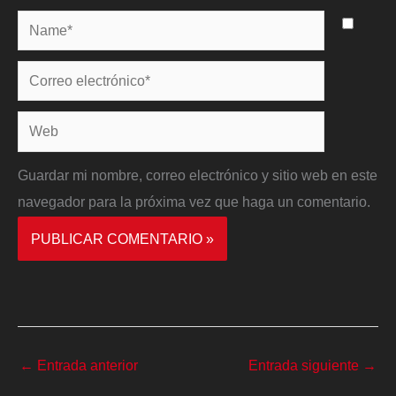
Name*
Correo
electrónico*
Web
Guardar mi nombre, correo electrónico y sitio web en este
navegador para la próxima vez que haga un comentario.
←
Entrada anterior
Entrada siguiente
→