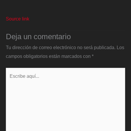
Source link
Deja un comentario
Tu dirección de correo electrónico no será publicada.
Los
campos obligatorios están marcados con
*
Escribe
aquí...