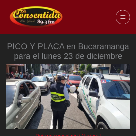
Ir
al
MAI
contenido
ME
PICO Y PLACA en Bucaramanga
para el lunes 23 de diciembre
Deja un comentario
/
Nacional