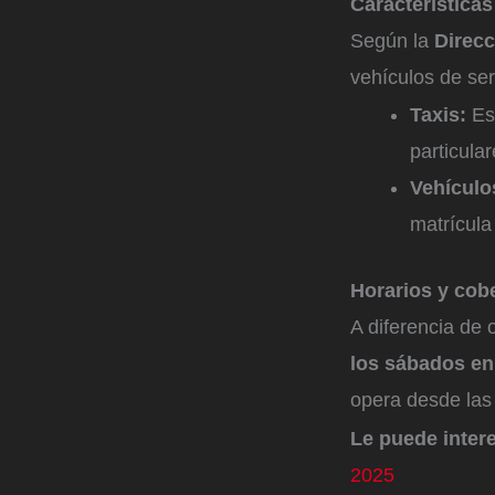
Característica
Según la
Direc
vehículos de ser
Taxis:
Est
particular
Vehículo
matrícula
Horarios y cob
A diferencia de
los sábados en 
opera desde las 
Le puede inter
2025