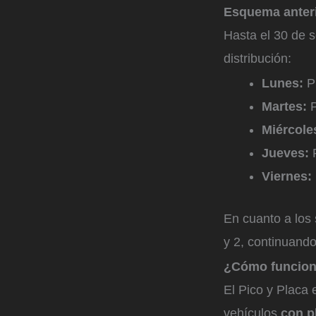
Esquema anter
Hasta el 30 de s
distribución:
Lunes:
Pl
Martes:
P
Miércole
Jueves:
P
Viernes:
En cuanto a los
y 2, continuando
¿Cómo funciona
El Pico y Placa
vehículos
con pl