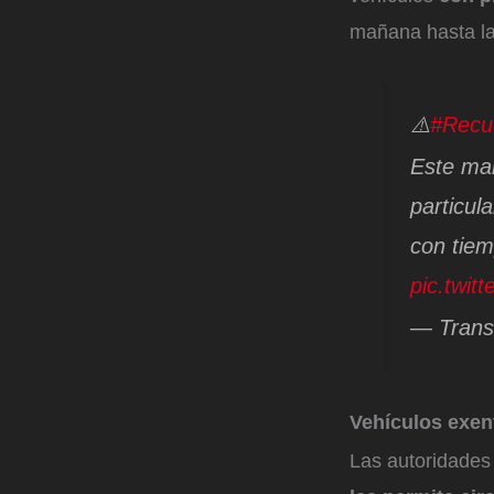
mañana hasta la 
⚠️
#Recu
Este mar
particul
con tiem
pic.twit
— Trans
Vehículos exen
Las autoridades