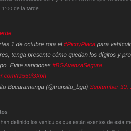
1:00 de la tarde.
erde
tes 1 de octubre rota el
#PicoyPlaca
para vehícul
ares, tenga presente cómo quedan los dígitos y p
po. Evite sanciones.
#BGAvanzaSegura
ter.com/rz559i3Xph
ito Bucaramanga (@transito_bga)
September 30,
tos
 han definido los vehículos que están exentos de esta 