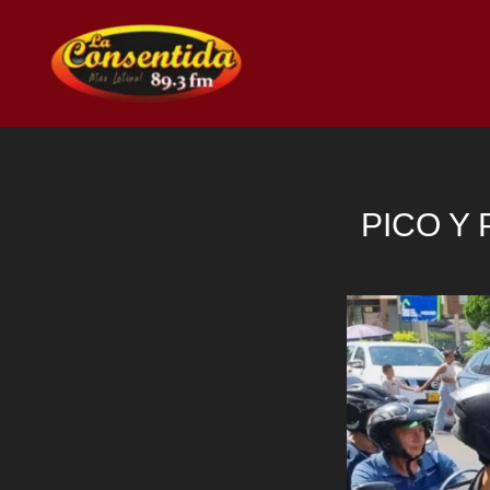
Ir
al
contenido
PICO Y 