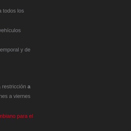
a todos los
vehículos
temporal y de
 restricción
a
nes a viernes
ombiano para el