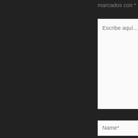
marcados con
*
Escribe
aquí...
Name*