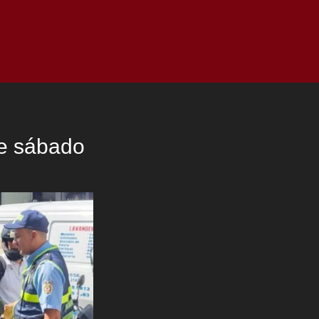
as
Top
Redes
Pauta
Privacy Policy
e sábado