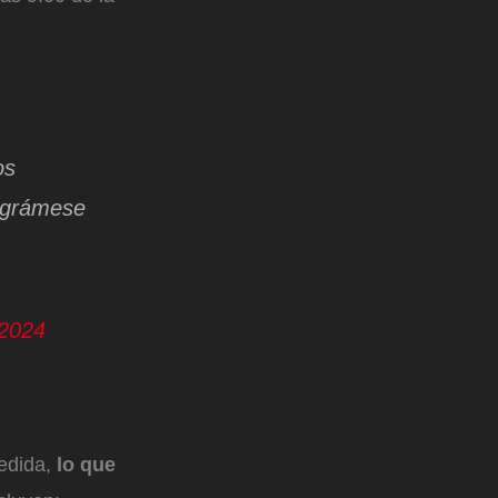
os
rográmese
 2024
medida,
lo que