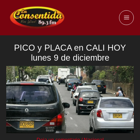
Ir
al
MAI
contenido
ME
PICO y PLACA en CALI HOY
lunes 9 de diciembre
Deja un comentario
/
Nacional