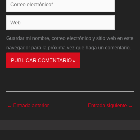
Correo
electrónico*
Web
Guardar mi nombre, correo electrónico y sitio web en este
navegador para la próxima vez que haga un comentario.
←
Entrada anterior
Entrada siguiente
→