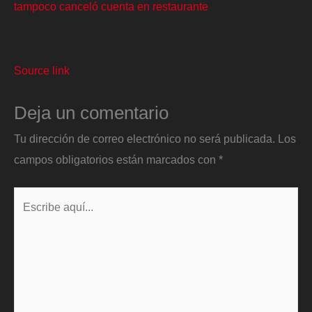
tampoco canceló cuenta en restaurante
Source link
Deja un comentario
Tu dirección de correo electrónico no será publicada.
Los
campos obligatorios están marcados con
*
Escribe
aquí...