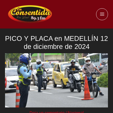
Ir
al
MAI
contenido
ME
PICO Y PLACA en MEDELLÍN 12
de diciembre de 2024
Deja un comentario
/
Nacional