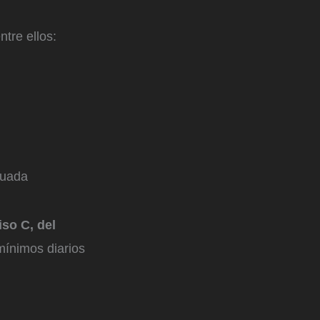
entre ellos:
luada
iso C, del
mínimos diarios