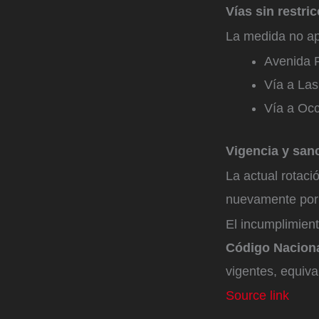
Vías sin restri
La medida no ap
Avenida 
Vía a La
Vía a Occ
Vigencia y san
La actual rotac
nuevamente por l
El incumplimien
Código Naciona
vigentes, equiv
Source link