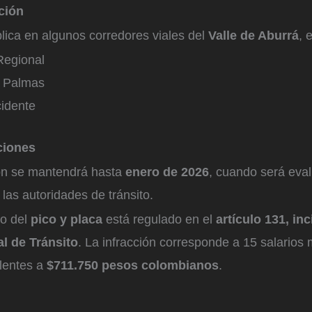
cción
lica en algunos corredores viales del
Valle de Aburrá
, 
Regional
s Palmas
idente
ciones
ión se mantendrá hasta
enero de 2026
, cuando será eva
as autoridades de tránsito.
to del
pico y placa
está regulado en el
artículo 131, inc
l de Tránsito
. La infracción corresponde a 15 salarios 
alentes a
$711.750 pesos colombianos
.