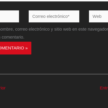
Correo
Web
electrónico*
ombre, correo electrónico y sitio web en este navegador
 comentario.
ior
Ent