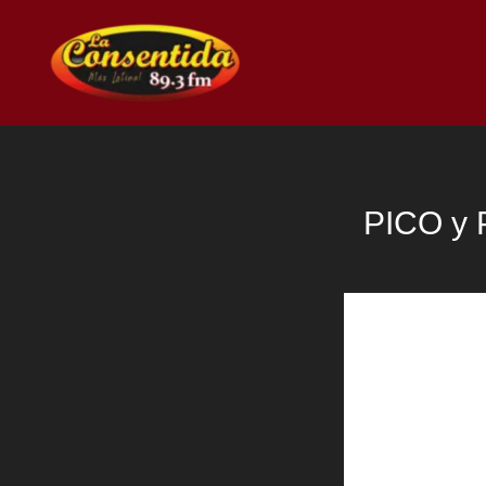
Ir
al
contenido
PICO y 