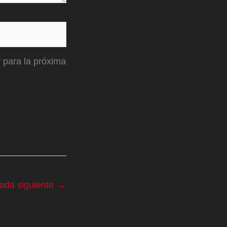
 para la próxima
rada siguiente
→