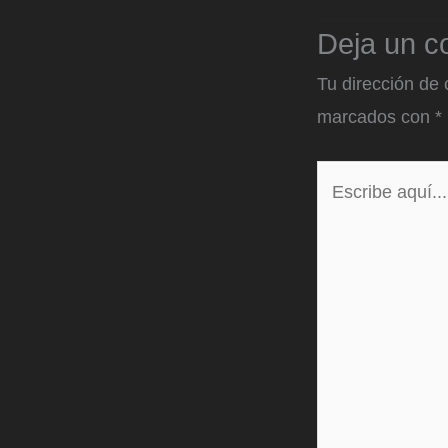
Deja un c
Tu dirección de 
marcados con
*
Escribe
aquí...