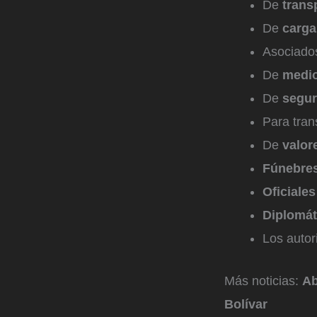
De
trans
De
carga
Asociado
De
medio
De
segur
Para tra
De
valor
Fúnebre
Oficiales
Diplomát
Los autor
Más noticias:
Ab
Bolívar