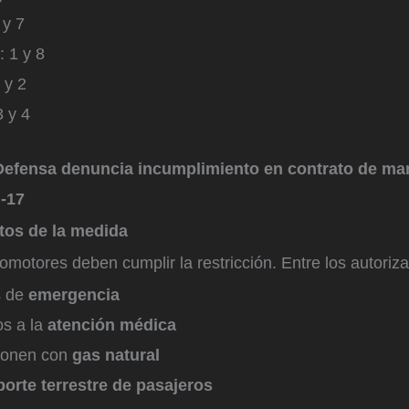
 y 7
: 1 y 8
 y 2
3 y 4
efensa denuncia incumplimiento en contrato de ma
I-17
tos de la medida
omotores deben cumplir la restricción. Entre los autoriz
s de
emergencia
os a la
atención médica
ionen con
gas natural
porte terrestre de pasajeros