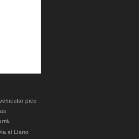
 vehicular pico
las
urrá
.
ía al Llano