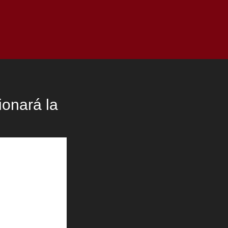
as
Top
Redes
Pauta
Privacy Policy
onará la