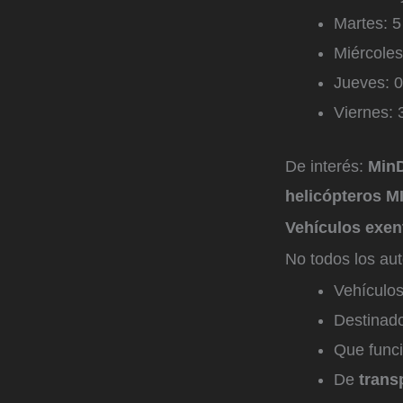
Martes: 5
Miércoles
Jueves: 0
Viernes: 
De interés:
MinD
helicópteros M
Vehículos exen
No todos los aut
Vehículo
Destinad
Que func
De
trans