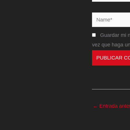
Name*
Guardar mi n
vez que haga un
←
Entrada anter