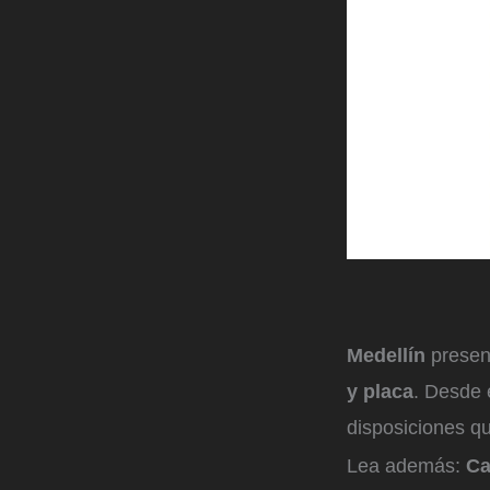
Medellín
present
y placa
. Desde 
disposiciones qu
Lea además:
Ca