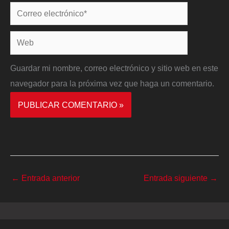
Correo
electrónico*
Web
Guardar mi nombre, correo electrónico y sitio web en este
navegador para la próxima vez que haga un comentario.
←
Entrada anterior
Entrada siguiente
→