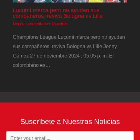
Lucumí marca pero no ayudan sus
compañeros: reviva Bologna vs Lille
Deja un comentario
/
Deportes
Champions League Lucumí marca pero no ayudan
sus compañeros: reviva Bologna vs Lille Jenny
Gámez 27 de noviembre 2024 , 05:05 p. m. El
colombiano es…
Suscríbete a Nuestras Noticias