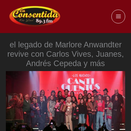
Ir
al
MAI
contenido
ME
el legado de Marlore Anwandter
revive con Carlos Vives, Juanes,
Andrés Cepeda y más