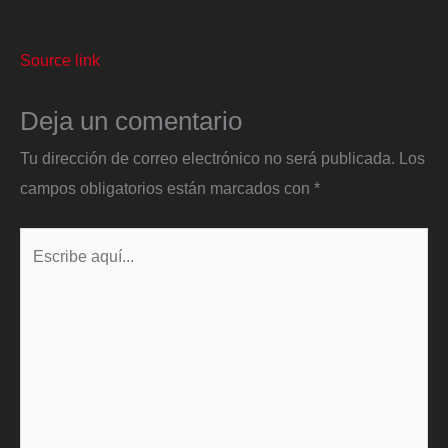
Source link
Deja un comentario
Tu dirección de correo electrónico no será publicada.
Los
campos obligatorios están marcados con
*
Escribe
aquí...