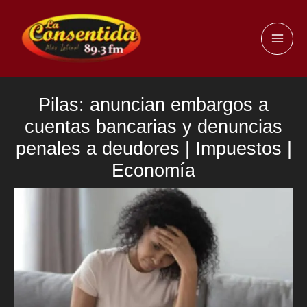
Ir
al
MAI
contenido
ME
Pilas: anuncian embargos a
cuentas bancarias y denuncias
penales a deudores | Impuestos |
Economía