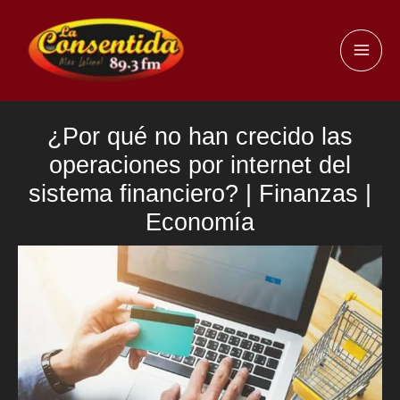
Ir
al
MAI
contenido
ME
¿Por qué no han crecido las
operaciones por internet del
sistema financiero? | Finanzas |
Economía