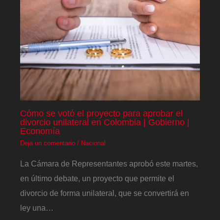
Cómo se votó el proyecto para aprobar el
divorcio unilateral en Colombia | Gobierno |
Economía
Deja un comentario
/
Nacional
La Cámara de Representantes aprobó este martes,
en último debate, un proyecto que permite el
divorcio de forma unilateral, que se convertirá en
ley una…