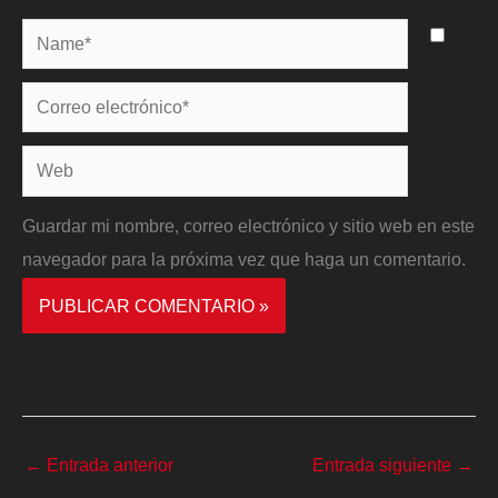
Name*
Correo
electrónico*
Web
Guardar mi nombre, correo electrónico y sitio web en este
navegador para la próxima vez que haga un comentario.
←
Entrada anterior
Entrada siguiente
→