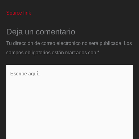
Source link
Deja un comentario
Tu dirección de correo electrónico no será publicada.
Los
campos obligatorios están marcados con
*
Escribe
aquí...