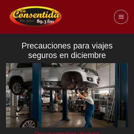
Ir
al
MAI
contenido
ME
Precauciones para viajes
seguros en diciembre
Deja un comentario
/
Nacional