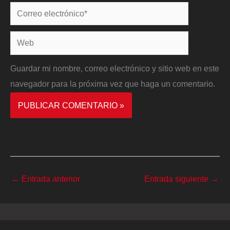
Correo
electrónico*
Web
Guardar mi nombre, correo electrónico y sitio web en este
navegador para la próxima vez que haga un comentario.
←
Entrada anterior
Entrada siguiente
→